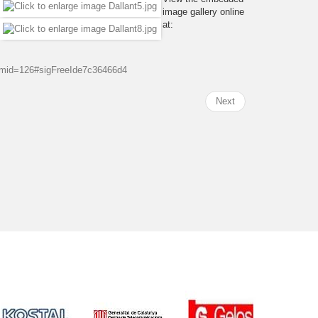
image gallery online
at:
emid=126#sigFreeIde7c36466d4
Next