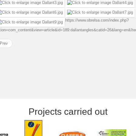
https://www.obrelsa.com/index.php?
tion=com_content&view=article&id=189:dallantangles&catid=26&lang=en&It
Prev
Projects carried out