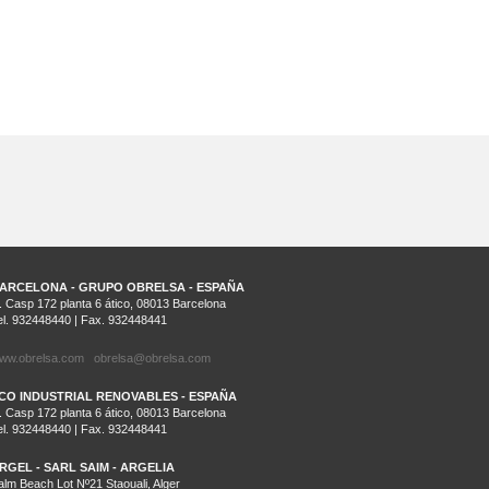
ARCELONA - GRUPO OBRELSA - ESPAÑA
. Casp 172 planta 6 ático, 08013 Barcelona
el. 932448440 | Fax. 932448441
ww.obrelsa.com
obrelsa@obrelsa.com
CO INDUSTRIAL RENOVABLES - ESPAÑA
. Casp 172 planta 6 ático, 08013 Barcelona
el. 932448440 | Fax. 932448441
RGEL - SARL SAIM - ARGELIA
alm Beach Lot Nº21 Staouali, Alger