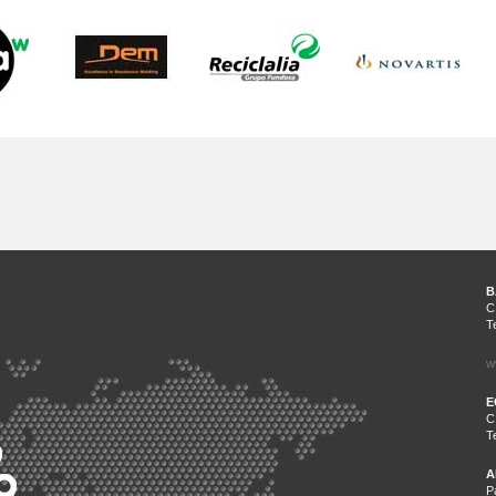
B
C
T
w
E
C
T
A
P