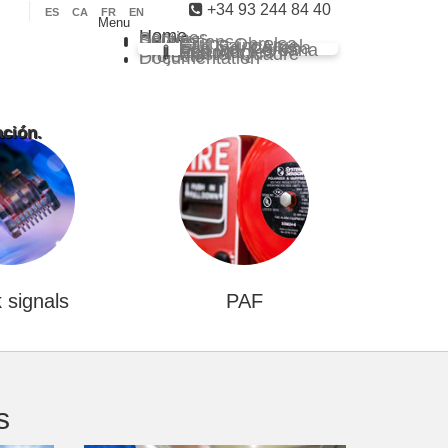
+34 93 244 84 40
ES
CA
FR
EN
Menu
Home
Services
Sectors
Delegations
Grupo Obrelsa
Sarl Saim Argel
Eco Ind. Chilena
Eco Ind. Peruana
Eco Ind. Renovables
Master Quadre
Projects
Documentation
ación.
 signals
PAF
s