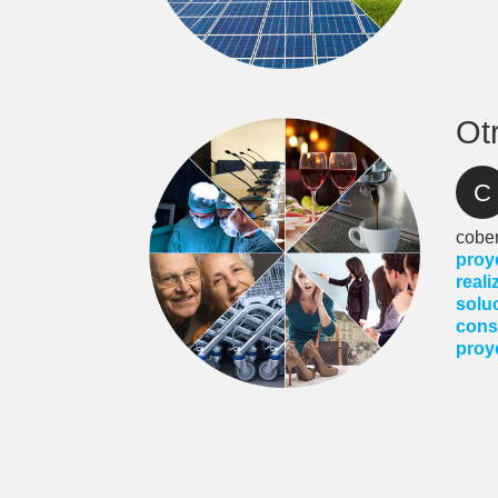
Ot
C
cober
proye
real
solu
consi
proy