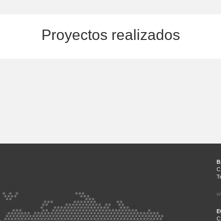
Proyectos realizados
B
C
T
w
E
C