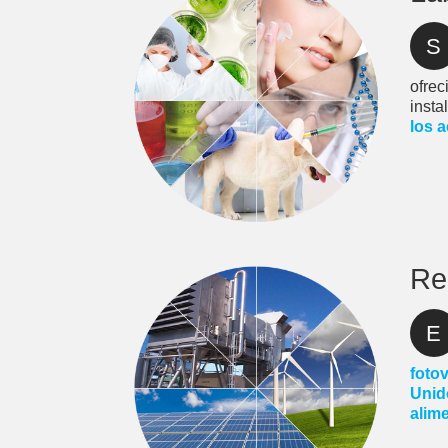
S
ofrec
insta
los 
Re
E
fotov
Unido
alime