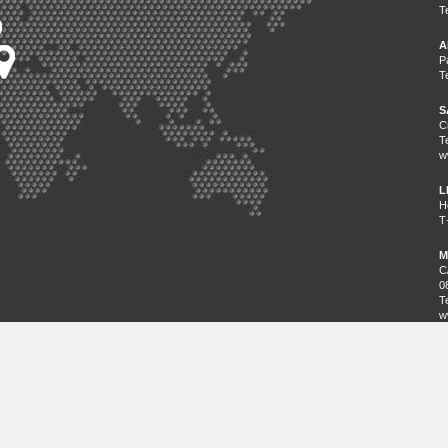
T
A
P
T
S
C
T
w
L
H
T
M
C
0
T
w