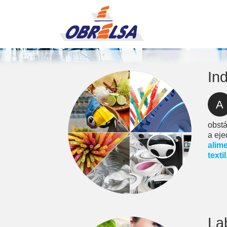
Ind
A
obstá
a eje
alime
textil
La