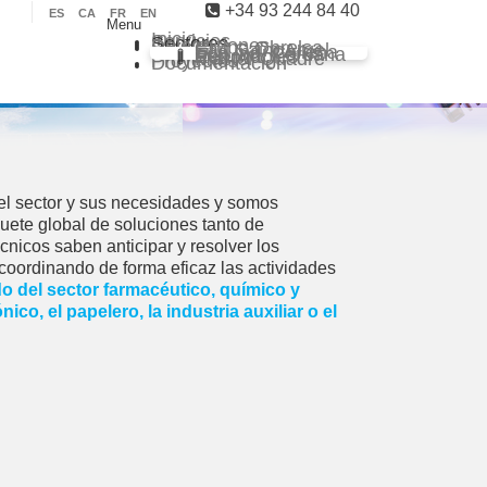
+34 93 244 84 40
ES
CA
FR
EN
Menu
Inicio
Servicios
Sectores
Delegaciones
Grupo Obrelsa
Sarl Saim Argel
Eco Ind. Chilena
Eco Ind. Peruana
Eco Ind. Renovables
Master Quadre
Proyectos
Documentación
el sector y sus necesidades y somos
uete global de soluciones tanto de
cnicos saben anticipar y resolver los
 coordinando de forma eficaz las actividades
odo del sector farmacéutico, químico y
o, el papelero, la industria auxiliar o el