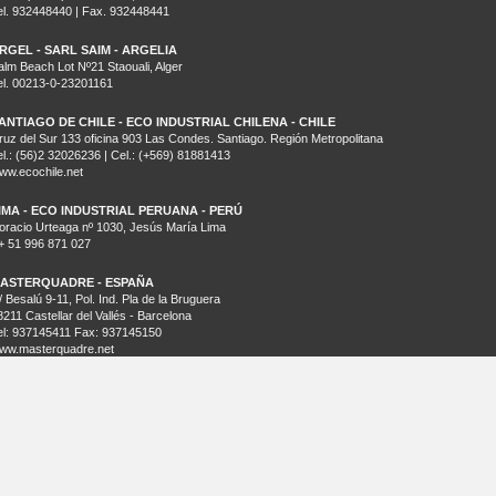
el. 932448440 | Fax. 932448441
RGEL - SARL SAIM - ARGELIA
alm Beach Lot Nº21 Staouali, Alger
el. 00213-0-23201161
ANTIAGO DE CHILE - ECO INDUSTRIAL CHILENA - CHILE
ruz del Sur 133 oficina 903 Las Condes. Santiago. Región Metropolitana
el.: (56)2 32026236 | Cel.: (+569) 81881413
ww.ecochile.net
IMA - ECO INDUSTRIAL PERUANA - PERÚ
oracio Urteaga nº 1030, Jesús María Lima
+ 51 996 871 027
ASTERQUADRE - ESPAÑA
/ Besalú 9-11, Pol. Ind. Pla de la Bruguera
8211 Castellar del Vallés - Barcelona
el: 937145411 Fax: 937145150
ww.masterquadre.net