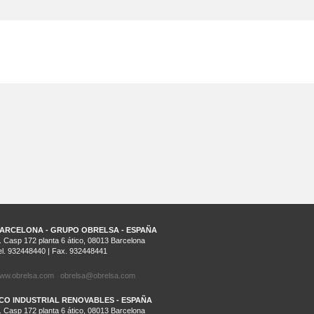
ARCELONA - GRUPO OBRELSA - ESPAÑA
. Casp 172 planta 6 ático, 08013 Barcelona
el. 932448440 | Fax. 932448441
ww.obrelsa.com
obrelsa@obrelsa.com
CO INDUSTRIAL RENOVABLES - ESPAÑA
. Casp 172 planta 6 ático, 08013 Barcelona