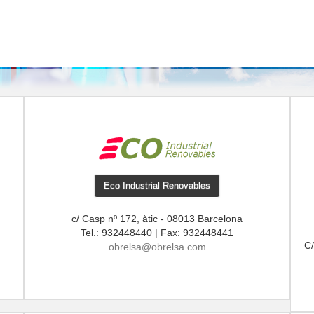
Eco Industrial Renovables
c/ Casp nº 172, àtic - 08013 Barcelona
Tel.: 932448440 | Fax: 932448441
C/
obrelsa@obrelsa.com