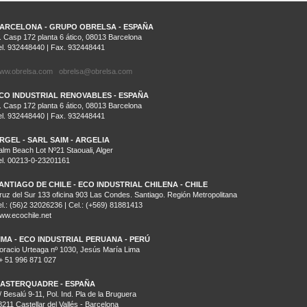
ARCELONA - GRUPO OBRELSA - ESPAÑA
. Casp 172 planta 6 ático, 08013 Barcelona
el. 932448440 | Fax. 932448441
ww.obrelsa.com
obrelsa@obrelsa.com
CO INDUSTRIAL RENOVABLES - ESPAÑA
. Casp 172 planta 6 ático, 08013 Barcelona
el. 932448440 | Fax. 932448441
RGEL - SARL SAIM - ARGELIA
alm Beach Lot Nº21 Staouali, Alger
el. 00213-0-23201161
ANTIAGO DE CHILE - ECO INDUSTRIAL CHILENA - CHILE
ruz del Sur 133 oficina 903 Las Condes. Santiago. Región Metropolitana
el.: (56)2 32026236 | Cel.: (+569) 81881413
ww.ecochile.net
IMA - ECO INDUSTRIAL PERUANA - PERÚ
oracio Urteaga nº 1030, Jesús María Lima
+ 51 996 871 027
ASTERQUADRE - ESPAÑA
/ Besalú 9-11, Pol. Ind. Pla de la Bruguera
8211 Castellar del Vallés - Barcelona