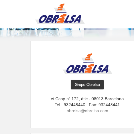
Grupo Obrelsa
c/ Casp nº 172, àtic - 08013 Barcelona
Tel.: 932448440 | Fax: 932448441
obrelsa@obrelsa.com