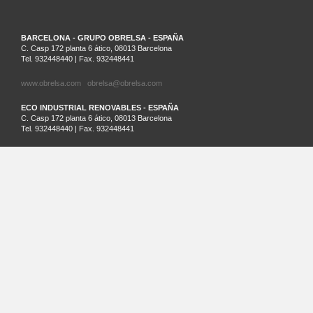
BARCELONA - GRUPO OBRELSA - ESPAÑA
C. Casp 172 planta 6 ático, 08013 Barcelona
Tel. 932448440 | Fax. 932448441
www.obrelsa.com
obrelsa@obrelsa.com
ECO INDUSTRIAL RENOVABLES - ESPAÑA
C. Casp 172 planta 6 ático, 08013 Barcelona
Tel. 932448440 | Fax. 932448441
ARGEL - SARL SAIM - ARGELIA
Palm Beach Lot Nº21 Staouali, Alger
Tel. 00213-0-23201161
SANTIAGO DE CHILE - ECO INDUSTRIAL CHILENA - CHILE
Cruz del Sur 133 oficina 903 Las Condes. Santiago. Región Metropolitana
Tel.: (56)2 32026236 | Cel.: (+569) 81881413
www.ecochile.net
LIMA - ECO INDUSTRIAL PERUANA - PERÚ
Horacio Urteaga nº 1030, Jesús María Lima
T+ 51 996 871 027
MASTERQUADRE - ESPAÑA
C/ Besalú 9-11, Pol. Ind. Pla de la Bruguera