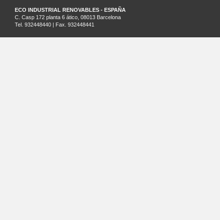
ECO INDUSTRIAL RENOVABLES - ESPAÑA
C. Casp 172 planta 6 ático, 08013 Barcelona
Tel. 932448440 | Fax. 932448441
ARGEL - SARL SAIM - ARGELIA
Palm Beach Lot Nº21 Staouali, Alger
Tel. 00213-0-23201161
SANTIAGO DE CHILE - ECO INDUSTRIAL CHILENA - CHILE
Cruz del Sur 133 oficina 903 Las Condes. Santiago. Región Metropolitana
Tel.: (56)2 32026236 | Cel.: (+569) 81881413
www.ecochile.net
LIMA - ECO INDUSTRIAL PERUANA - PERÚ
Horacio Urteaga nº 1030, Jesús María Lima
T+ 51 996 871 027
MASTERQUADRE - ESPAÑA
C/ Besalú 9-11, Pol. Ind. Pla de la Bruguera
08211 Castellar del Vallés - Barcelona
Tel: 937145411 Fax: 937145150
www.masterquadre.net